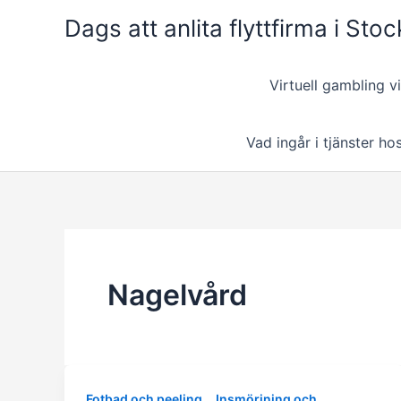
Skip
Dags att anlita flyttfirma i St
to
content
Virtuell gambling 
Vad ingår i tjänster ho
Nagelvård
,
Fotbad och peeling
Insmörjning och