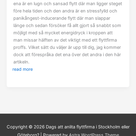
ena är en lugn och sansad flytt där man ligger steget
före hela tiden och den andra är en stressfylld och
panikångest-inducerande flytt där man slappar
länge och sedan försöker få allt gjort så snabbt som
möjligt med så mycket energidryck i kroppen att
man missar hälften av det viktigt med ett flyttfirma
proffs. Vilket sätt du väljer är upp till dig, jag kommer
dock att förespråka det ena över det andra i den här
artikeln.
read more
Copyright © 2026
Dags att anlita flyttfirma i Stockholm eller
Göteborg?
| Powered by
Astra WordPress Theme