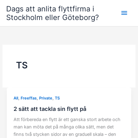
Skip
Dags att anlita flyttfirma i
Main
to
Stockholm eller Göteborg?
content
Men
TS
,
,
,
All
Freeffas
Private
TS
2 sätt att tackla sin flytt på
Att förbereda en flytt är ett ganska stort arbete och
man kan möta det på många olika sätt, men det
finns två stycken sidor av en graduell skala – den